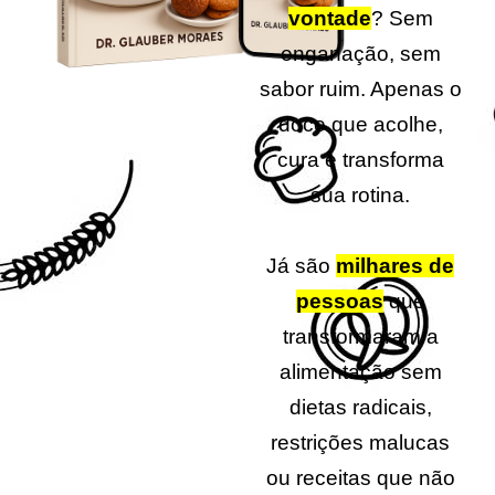
vontade
? Sem
enganação, sem
sabor ruim. Apenas o
doce que acolhe,
cura e transforma
sua rotina.
Já são
milhares de
pessoas
que
transformaram a
alimentação sem
dietas radicais,
restrições malucas
ou receitas que não