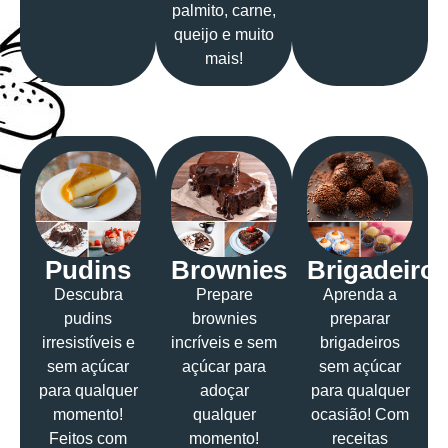
palmito, carne,
queijo e muito
mais!
Pudins
Brownies
Brigadeiro
Descubra
Prepare
Aprenda a
pudins
brownies
preparar
irresistíveis e
incríveis e sem
brigadeiros
sem açúcar
açúcar para
sem açúcar
para qualquer
adoçar
para qualquer
momento!
qualquer
ocasião! Com
Feitos com
momento!
receitas