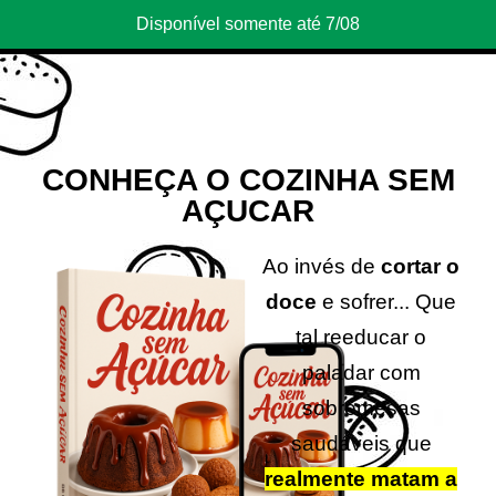
Disponível somente até 7/08
CONHEÇA O COZINHA SEM
AÇUCAR
Ao invés de
cortar o
doce
e sofrer... Que
tal reeducar o
paladar com
sobremesas
saudáveis que
realmente matam a