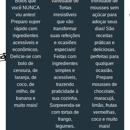
Bolos que
variedade de
infinidade de
você NUNCA
Tortas
mousses sem
viu antes!
irresistíveis
açúcar para
Preparo super
que vão
adoçar seus
rápido com
transformar
dias! São
ingredientes
suas refeições
receitas
acessíveis e
e ocasiões
práticas e
econômicos.
especiais!
deliciosas,
Delicie-se com
Feitas com
perfeitas para
bolo de
ingredientes
qualquer
cenoura, de
simples e
ocasião.
laranja, de
acessíveis,
Prepare
coco, de
trazendo
mousses de
milho, de
praticidade à
chocolate,
banana e
sua cozinha.
maracujá,
muito mais!
Surpreenda-se
limão, frutas
com tortas de
vermelhas,
frango,
coco e muito
legumes,
mais!