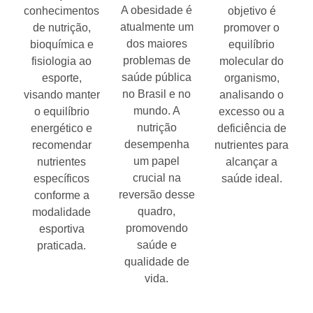
A obesidade é
conhecimentos
objetivo é
atualmente um
de nutrição,
promover o
dos maiores
bioquímica e
equilíbrio
problemas de
fisiologia ao
molecular do
saúde pública
esporte,
organismo,
no Brasil e no
visando manter
analisando o
mundo. A
o equilíbrio
excesso ou a
nutrição
energético e
deficiência de
desempenha
recomendar
nutrientes para
um papel
nutrientes
alcançar a
crucial na
específicos
saúde ideal.
reversão desse
conforme a
quadro,
modalidade
promovendo
esportiva
saúde e
praticada.
qualidade de
vida.