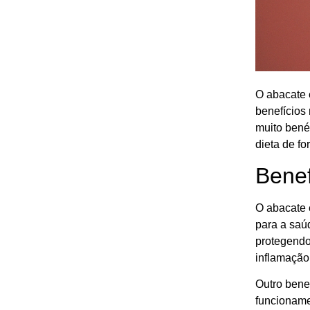
O abacate 
benefícios 
muito benéf
dieta de fo
Benef
O abacate 
para a saú
protegendo 
inflamação
Outro bene
funcioname