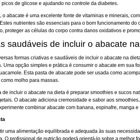
 picos de glicose e ajudando no controle da diabetes.
 o abacate é uma excelente fonte de vitaminas e minerais, como
Estes nutrientes são essenciais para o bom funcionamento do o
o, proteger as células do corpo contra danos oxidativos e prom
 saudáveis de incluir o abacate na
ersas formas criativas e saudáveis de incluir o abacate na die
is. Uma opção simples e prática é consumir o abacate em sua fo
guacamole. Esta pasta de abacate pode ser usada como acomp
 como molho para massas.
 de incluir o abacate na dieta é preparar smoothies e sucos na
egetais. O abacate adiciona cremosidade e sabor aos smoothies,
xperimente combinar abacate com banana, espinafre, manga e ho
sta
tir uma alimentação equilibrada e adequada às suas necessidad
ta. O profissional de nutrição poderá orientá-lo sobre a melhor f