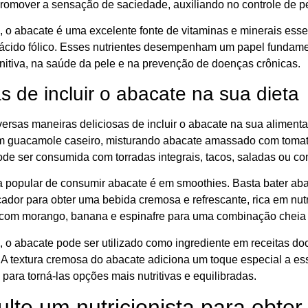
romover a sensação de saciedade, auxiliando no controle de p
, o abacate é uma excelente fonte de vitaminas e minerais essen
 ácido fólico. Esses nutrientes desempenham um papel fundam
nitiva, na saúde da pele e na prevenção de doenças crônicas.
 de incluir o abacate na sua dieta
versas maneiras deliciosas de incluir o abacate na sua aliment
m guacamole caseiro, misturando abacate amassado com tomate,
de ser consumida com torradas integrais, tacos, saladas ou c
a popular de consumir abacate é em smoothies. Basta bater abac
icador para obter uma bebida cremosa e refrescante, rica em nu
com morango, banana e espinafre para uma combinação cheia d
, o abacate pode ser utilizado como ingrediente em receitas d
 A textura cremosa do abacate adiciona um toque especial a e
para torná-las opções mais nutritivas e equilibradas.
lte um nutricionista para obter