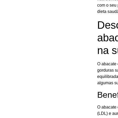
com o seu 
dieta saud
Desc
abac
na s
O abacate 
gorduras s
equilibrad
algumas su
Benef
O abacate 
(LDL) e aum