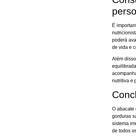
perso
É importan
nutricionis
poderá aval
de vida e 
Além disso
equilibrad
acompanham
nutritiva e
Conc
O abacate é
gorduras sa
sistema imu
de todos os