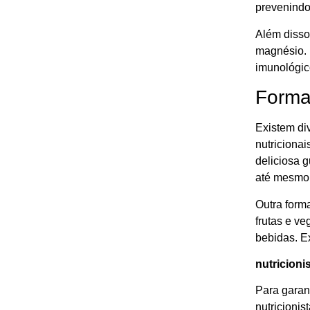
prevenindo
Além disso,
magnésio. 
imunológic
Formas
Existem div
nutriciona
deliciosa 
até mesmo
Outra forma
frutas e v
bebidas. E
nutricioni
Para garan
nutricionis