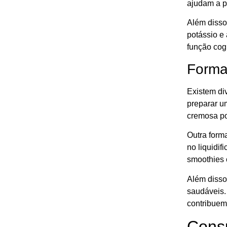
ajudam a p
Além disso
potássio e
função cog
Formas
Existem di
preparar u
cremosa po
Outra form
no liquidif
smoothies 
Além disso
saudáveis.
contribuem 
Consu