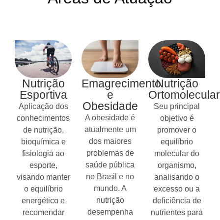
Nutrição
Emagrecimento
Nutrição
Esportiva
e
Ortomolecular
Obesidade
Aplicação dos
Seu principal
A obesidade é
conhecimentos
objetivo é
atualmente um
de nutrição,
promover o
dos maiores
bioquímica e
equilíbrio
problemas de
fisiologia ao
molecular do
saúde pública
esporte,
organismo,
no Brasil e no
visando manter
analisando o
mundo. A
o equilíbrio
excesso ou a
nutrição
energético e
deficiência de
desempenha
recomendar
nutrientes para