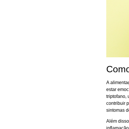
Como 
A alimenta
estar emoci
triptofano
contribuir
sintomas d
Além disso
inflamação