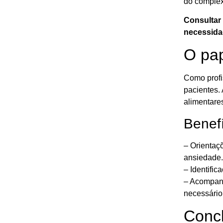
do complex
Consultar 
necessidad
O pap
Como profi
pacientes. 
alimentare
Benefí
– Orientaç
ansiedade.
– Identifi
– Acompanh
necessário
Conc