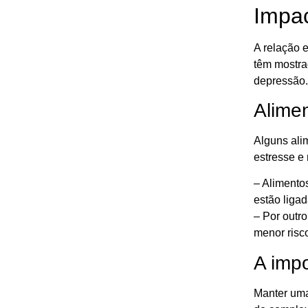
Impac
A relação 
têm mostra
depressão.
Alime
Alguns ali
estresse e
– Alimento
estão liga
– Por outr
menor risc
A imp
Manter uma 