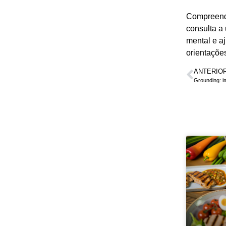
Compreende
consulta a
mental e a
orientaçõe
ANTERIO
Grounding: i