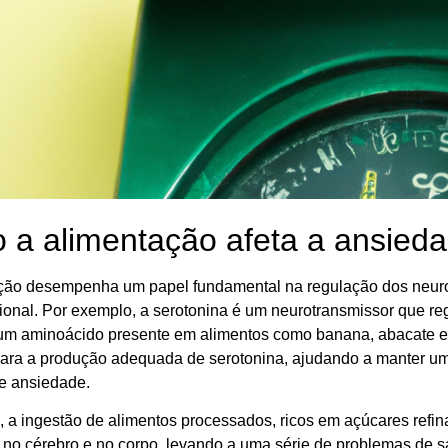
a alimentação afeta a ansied
ção desempenha um papel fundamental na regulação dos neuro
onal. Por exemplo, a serotonina é um neurotransmissor que regu
, um aminoácido presente em alimentos como banana, abacate e 
 para a produção adequada de serotonina, ajudando a manter um
e ansiedade.
, a ingestão de alimentos processados, ricos em açúcares refi
 no cérebro e no corpo, levando a uma série de problemas de s