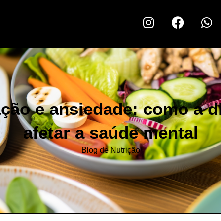
ção e ansiedade: como a d
afetar a saúde mental
Blog de Nutrição