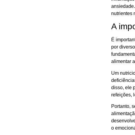
ansiedade. 
nutrientes
A impo
É importan
por diverso
fundamenta
alimentar 
Um nutricio
deficiênci
disso, ele
refeições,
Portanto, 
alimentaçã
desenvolve
o emocional