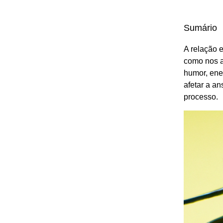
Sumário
A relação 
como nos a
humor, ene
afetar a a
processo.