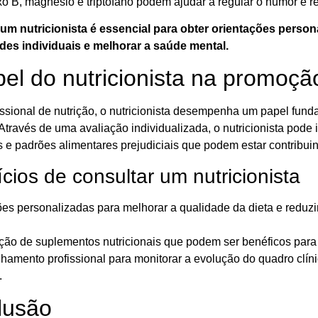
o B, magnésio e triptofano podem ajudar a regular o humor e r
um nutricionista é essencial para obter orientações perso
es individuais e melhorar a saúde mental.
el do nutricionista na promoç
ssional de nutrição, o nutricionista desempenha um papel fund
Através de uma avaliação individualizada, o nutricionista pode id
s e padrões alimentares prejudiciais que podem estar contribu
cios de consultar um nutricionista
ões personalizadas para melhorar a qualidade da dieta e redu
cação de suplementos nutricionais que podem ser benéficos para
amento profissional para monitorar a evolução do quadro clíni
.
lusão