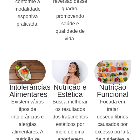
reversão desse
conforme a
quadro,
modalidade
promovendo
esportiva
saúde e
praticada.
qualidade de
vida.
Intolerâncias
Nutrição e
Nutrição
Alimentares
Estética
Funcional
Existem vários
Busca melhorar
Focada em
tipos de
os resultados
tratar
intolerâncias e
dos tratamentos
desequilíbrios
alergias
estéticos por
causados por
alimentares. A
meio de uma
excesso ou falta
nutrição se
abordagem
de nutrientes, a