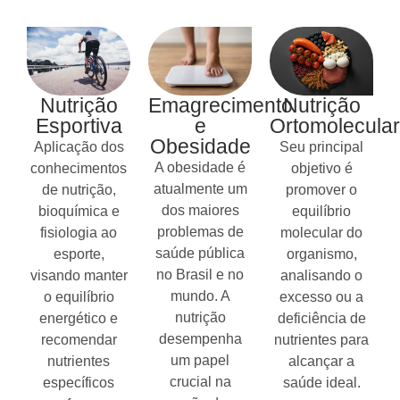
Nutrição
Emagrecimento
Nutrição
Esportiva
e
Ortomolecular
Obesidade
Aplicação dos
Seu principal
A obesidade é
conhecimentos
objetivo é
atualmente um
de nutrição,
promover o
dos maiores
bioquímica e
equilíbrio
problemas de
fisiologia ao
molecular do
saúde pública
esporte,
organismo,
no Brasil e no
visando manter
analisando o
mundo. A
o equilíbrio
excesso ou a
nutrição
energético e
deficiência de
desempenha
recomendar
nutrientes para
um papel
nutrientes
alcançar a
crucial na
específicos
saúde ideal.