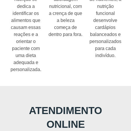
dedica a
nutricional, com
nutrição
identificar os
a crença de que
funcional
alimentos que
a beleza
desenvolve
causam essas
começa de
cardápios
reações e a
dentro para fora.
balanceados e
orientar o
personalizados
paciente com
para cada
uma dieta
indivíduo.
adequada e
personalizada.
ATENDIMENTO
ONLINE