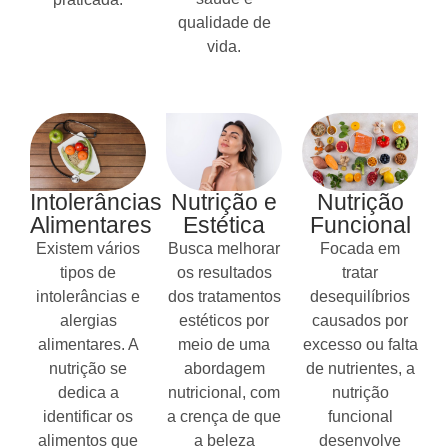
qualidade de
vida.
Intolerâncias
Nutrição e
Nutrição
Alimentares
Estética
Funcional
Existem vários
Busca melhorar
Focada em
tipos de
os resultados
tratar
intolerâncias e
dos tratamentos
desequilíbrios
alergias
estéticos por
causados por
alimentares. A
meio de uma
excesso ou falta
nutrição se
abordagem
de nutrientes, a
dedica a
nutricional, com
nutrição
identificar os
a crença de que
funcional
alimentos que
a beleza
desenvolve