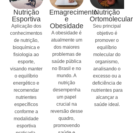
Nutrição
Emagrecimento
Nutrição
Esportiva
e
Ortomolecular
Obesidade
Aplicação dos
Seu principal
A obesidade é
conhecimentos
objetivo é
atualmente um
de nutrição,
promover o
dos maiores
bioquímica e
equilíbrio
problemas de
fisiologia ao
molecular do
saúde pública
esporte,
organismo,
no Brasil e no
visando manter
analisando o
mundo. A
o equilíbrio
excesso ou a
nutrição
energético e
deficiência de
desempenha
recomendar
nutrientes para
um papel
nutrientes
alcançar a
crucial na
específicos
saúde ideal.
reversão desse
conforme a
quadro,
modalidade
promovendo
esportiva
saúde e
praticada.