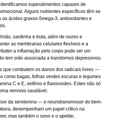
 identificamos superalimentos capazes de
mocional. Alguns nutrientes específicos têm se
 os ácidos graxos ômega-3, antioxidantes e
os.
ão, sardinha e truta, além de nozes e
nter as membranas celulares flexíveis e a
mbater a inflamação pelo corpo pode ser um
ão tem sido associada a transtornos depressivos.
ias que combatem os danos dos radicais livres —
tos como bagas, folhas verdes escuras e legumes
itamina C e E, selênio e flavonoides. Estes não só
tema nervoso saudável.
ursor da serotonina — o neurotransmissor do bem-
abóbora, desempenham um papel crítico na
mor, mas também o sono e o apetite,