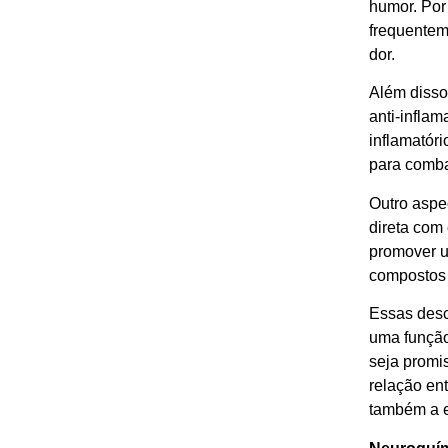
humor. Por
frequentem
dor.
Além disso
anti-infla
inflamatór
para comba
Outro aspe
direta com 
promover u
compostos
Essas desc
uma função
seja promi
relação en
também a 