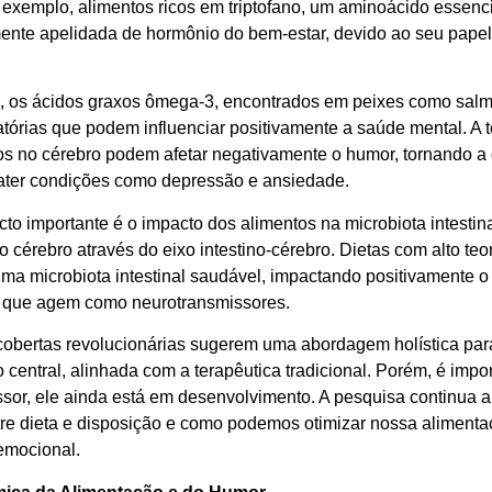
 exemplo, alimentos ricos em triptofano, um aminoácido essenci
ente apelidada de hormônio do bem-estar, devido ao seu papel 
, os ácidos graxos ômega-3, encontrados em peixes como salm
matórias que podem influenciar positivamente a saúde mental. A
ios no cérebro podem afetar negativamente o humor, tornando a
ter condições como depressão e ansiedade.
cto importante é o impacto dos alimentos na microbiota intesti
o cérebro através do eixo intestino-cérebro. Dietas com alto teo
ma microbiota intestinal saudável, impactando positivamente 
 que agem como neurotransmissores.
obertas revolucionárias sugerem uma abordagem holística par
 central, alinhada com a terapêutica tradicional. Porém, é imp
ssor, ele ainda está em desenvolvimento. A pesquisa continua 
tre dieta e disposição e como podemos otimizar nossa alimenta
emocional.