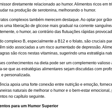
missor diretamente relacionado ao humor. Alimentos ricos em tr
ajudar na produção de serotonina, melhorando o humor.
ratos complexos também merecem destaque. Ao optar por grãos 
 uma liberação de glicose mais gradual na corrente sanguínea. 
emente, o humor, ao contrário das flutuações rápidas provocad
do complexo B, especialmente a B12 e o folato, são cruciais pa
 têm sido associadas a um risco aumentado de depressão. Alimen
agras são ricos nestas vitaminas, sugerindo uma estratégia nat
sses conhecimentos na dieta pode ser um complemento valioso ao
se que as estratégias alimentares sejam discutidas com profi
a e personalizada.
iência apoia uma forte conexão entre nutrição e emoção, forn
eiras naturais de melhorar o humor e o bem-estar emocional,
ntos no capítulo seguinte.
entos para um Humor Superior