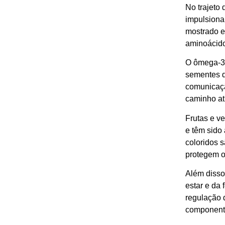
No trajeto
impulsiona
mostrado e
aminoácido
O ômega-3,
sementes d
comunicaçã
caminho at
Frutas e v
e têm sido
coloridos s
protegem o
Além disso
estar e da
regulação 
componente