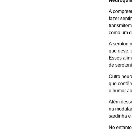
Neuroquím
A compreen
fazer sent
transmitem
como um do
A serotonin
que deve, p
Esses alim
de seroton
Outro neur
que contêm
o humor ao
Além desse
na modulaç
sardinha e
No entanto