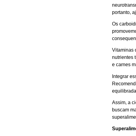
neurotrans
portanto, 
Os carboid
promovemos
consequent
Vitaminas 
nutrientes
e carnes m
Integrar e
Recomenda-
equilibrad
Assim, a c
buscam man
superalime
Superalim