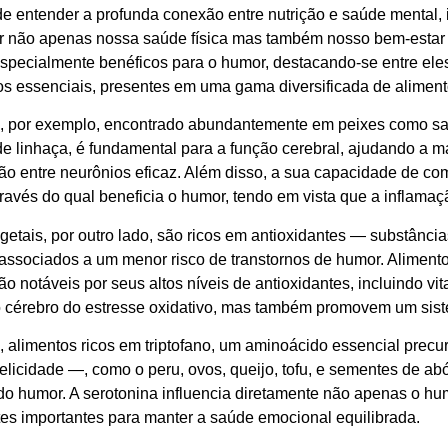
 de entender a profunda conexão entre nutrição e saúde mental,
r não apenas nossa saúde física mas também nosso bem-estar e
specialmente benéficos para o humor, destacando-se entre eles
s essenciais, presentes em uma gama diversificada de aliment
 por exemplo, encontrado abundantemente em peixes como salm
e linhaça, é fundamental para a função cerebral, ajudando a ma
o entre neurônios eficaz. Além disso, a sua capacidade de co
ravés do qual beneficia o humor, tendo em vista que a inflamaç
egetais, por outro lado, são ricos em antioxidantes — substânc
 associados a um menor risco de transtornos de humor. Alimen
ão notáveis ​​por seus altos níveis de antioxidantes, incluindo v
 cérebro do estresse oxidativo, mas também promovem um sis
, alimentos ricos em triptofano, um aminoácido essencial prec
 felicidade —, como o peru, ovos, queijo, tofu, e sementes de 
do humor. A serotonina influencia diretamente não apenas o hu
s importantes para manter a saúde emocional equilibrada.