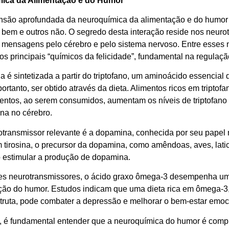
ica da Alimentação e do Humor
são aprofundada da neuroquímica da alimentação e do humor 
ir bem e outros não. O segredo desta interação reside nos neur
 mensagens pelo cérebro e pelo sistema nervoso. Entre esses 
s principais “químicos da felicidade”, fundamental na regulaçã
a é sintetizada a partir do triptofano, um aminoácido essencial 
ortanto, ser obtido através da dieta. Alimentos ricos em triptof
entos, ao serem consumidos, aumentam os níveis de triptofano
ina no cérebro.
otransmissor relevante é a dopamina, conhecida por seu papel 
 tirosina, o precursor da dopamina, como amêndoas, aves, latic
 estimular a produção de dopamina.
s neurotransmissores, o ácido graxo ômega-3 desempenha um 
ão do humor. Estudos indicam que uma dieta rica em ômega-3
 truta, pode combater a depressão e melhorar o bem-estar emoc
, é fundamental entender que a neuroquímica do humor é complex