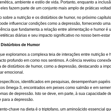
enética, ambiente e estilo de vida. Portanto, enquanto a inclu
, eles fazem parte de um conjunto mais amplo de práticas volta
o sobre a nutrição e os distúrbios de humor, no próximo capítu
pode influenciar condições como a depressão, fornecendo uma v
ciência que fundamenta a relação entre alimentação e humor é 
etéticas diárias e seu impacto significativo no nosso bem-estar
e Distúrbios de Humor
ue exploramos a complexa teia de interações entre nutrição e
acto profundo em como nos sentimos. A ciência revelou conexões
a de distúrbios de humor, como a depressão, destacando a impo
ar emocional.
 específicos, identificados em pesquisas, desempenham papéis 
xos ômega-3, encontrados em peixes como salmão e em sement
tomas de depressão. Isto se deve, em parte, à sua capacidade de
e para a depressão.
ento-chave na dieta é o triptofano, um aminoácido essencial qu