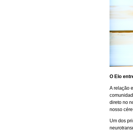
O Elo entr
A relação 
comunidade
direto no 
nosso cére
Um dos pri
neurotrans