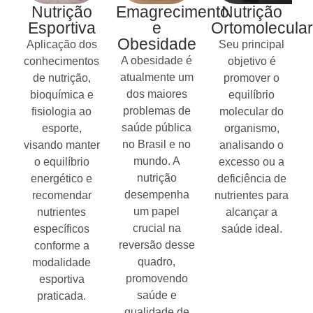
Nutrição
Emagrecimento
Nutrição
Esportiva
e
Ortomolecular
Obesidade
Aplicação dos
Seu principal
A obesidade é
conhecimentos
objetivo é
atualmente um
de nutrição,
promover o
dos maiores
bioquímica e
equilíbrio
problemas de
fisiologia ao
molecular do
saúde pública
esporte,
organismo,
no Brasil e no
visando manter
analisando o
mundo. A
o equilíbrio
excesso ou a
nutrição
energético e
deficiência de
desempenha
recomendar
nutrientes para
um papel
nutrientes
alcançar a
crucial na
específicos
saúde ideal.
reversão desse
conforme a
quadro,
modalidade
promovendo
esportiva
saúde e
praticada.
qualidade de