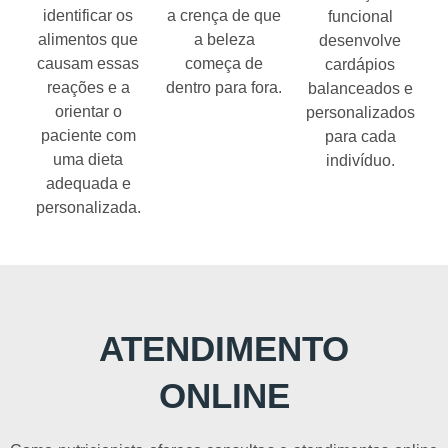
identificar os
a crença de que
funcional
alimentos que
a beleza
desenvolve
causam essas
começa de
cardápios
reações e a
dentro para fora.
balanceados e
orientar o
personalizados
paciente com
para cada
uma dieta
indivíduo.
adequada e
personalizada.
ATENDIMENTO
ONLINE