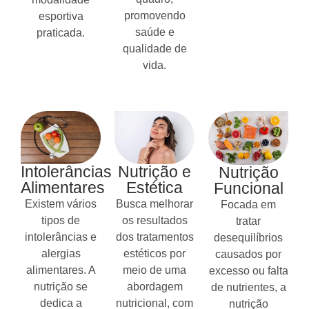
promovendo
esportiva
saúde e
praticada.
qualidade de
vida.
Intolerâncias
Nutrição e
Nutrição
Alimentares
Estética
Funcional
Existem vários
Busca melhorar
Focada em
tipos de
os resultados
tratar
intolerâncias e
dos tratamentos
desequilíbrios
alergias
estéticos por
causados por
alimentares. A
meio de uma
excesso ou falta
nutrição se
abordagem
de nutrientes, a
dedica a
nutricional, com
nutrição