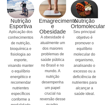
Nutrição
Emagrecimento
Nutrição
Esportiva
e
Ortomolecular
Obesidade
Aplicação dos
Seu principal
A obesidade é
conhecimentos
objetivo é
atualmente um
de nutrição,
promover o
dos maiores
bioquímica e
equilíbrio
problemas de
fisiologia ao
molecular do
saúde pública
esporte,
organismo,
no Brasil e no
visando manter
analisando o
mundo. A
o equilíbrio
excesso ou a
nutrição
energético e
deficiência de
desempenha
recomendar
nutrientes para
um papel
nutrientes
alcançar a
crucial na
específicos
saúde ideal.
reversão desse
conforme a
quadro,
modalidade