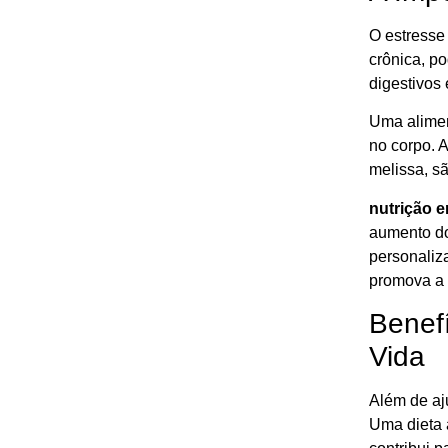
O estresse
crônica, p
digestivos 
Uma alimen
no corpo. 
melissa, s
nutrição e
aumento do
personaliz
promova a 
Benef
Vida
Além de aju
Uma dieta 