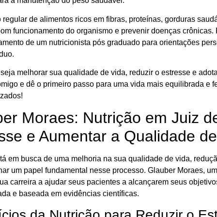
para a manutenção do peso saudável.
regular de alimentos ricos em fibras, proteínas, gorduras saud
 bom funcionamento do organismo e prevenir doenças crônicas. 
ento de um nutricionista pós graduado para orientações per
duo.
seja melhorar sua qualidade de vida, reduzir o estresse e ado
omigo e dê o primeiro passo para uma vida mais equilibrada e 
izados!
er Moraes: Nutrição em Juiz d
sse e Aumentar a Qualidade de
tá em busca de uma melhoria na sua qualidade de vida, redução
r um papel fundamental nesse processo. Glauber Moraes, um 
ua carreira a ajudar seus pacientes a alcançarem seus objeti
ada e baseada em evidências científicas.
cios da Nutrição para Reduzir o Es