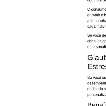
contribui 
O consumo 
garantir o
acompanham
cada indiví
Se você de
consulta c
e personal
Glaub
Estre
Se você es
desempenha
dedicado s
personaliz
Benefí