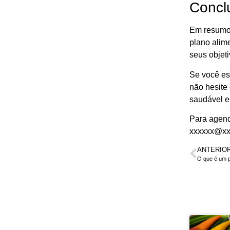
Concl
Em resumo,
plano alim
seus objeti
Se você es
não hesite
saudável e
Para agend
xxxxxx@xx
ANTERIO
O que é um p