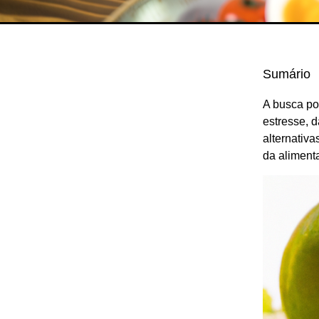
Sumário
A busca po
estresse, 
alternativ
da aliment