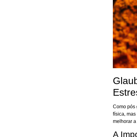
Glaub
Estre
Como pós g
física, mas
melhorar a
A Imp