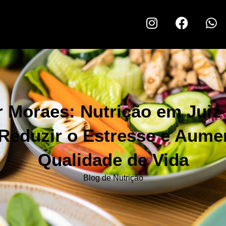
 Moraes: Nutrição em Juiz
Reduzir o Estresse e Aume
Qualidade de Vida
Blog de Nutrição