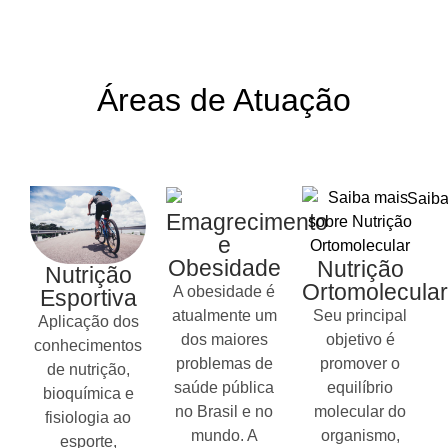
Áreas de Atuação
Emagrecimento
e
Obesidade
Nutrição
Nutrição
Ortomolecular
A obesidade é
Esportiva
atualmente um
Seu principal
Aplicação dos
dos maiores
objetivo é
conhecimentos
problemas de
promover o
de nutrição,
saúde pública
equilíbrio
bioquímica e
no Brasil e no
molecular do
fisiologia ao
mundo. A
organismo,
esporte,