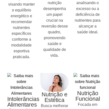
nutrição
analisando o
visando manter
desempenha
excesso ou a
o equilíbrio
um papel
deficiência de
energético e
crucial na
nutrientes para
recomendar
reversão desse
alcançar a
nutrientes
quadro,
saúde ideal.
específicos
promovendo
conforme a
saúde e
modalidade
qualidade de
esportiva
vida.
praticada.
Nutrição
Nutrição e
Funcional
Intolerâncias
Estética
Alimentares
Focada em
Busca melhorar