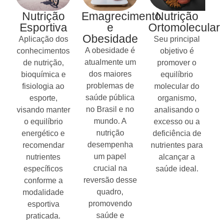
Nutrição
Emagrecimento
Nutrição
Esportiva
e
Ortomolecular
Obesidade
Aplicação dos
Seu principal
A obesidade é
conhecimentos
objetivo é
atualmente um
de nutrição,
promover o
dos maiores
bioquímica e
equilíbrio
problemas de
fisiologia ao
molecular do
saúde pública
esporte,
organismo,
no Brasil e no
visando manter
analisando o
mundo. A
o equilíbrio
excesso ou a
nutrição
energético e
deficiência de
desempenha
recomendar
nutrientes para
um papel
nutrientes
alcançar a
crucial na
específicos
saúde ideal.
reversão desse
conforme a
quadro,
modalidade
promovendo
esportiva
saúde e
praticada.