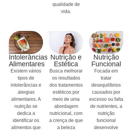
qualidade de
vida.
Intolerâncias
Nutrição e
Nutrição
Alimentares
Estética
Funcional
Existem vários
Busca melhorar
Focada em
tipos de
os resultados
tratar
intolerâncias e
dos tratamentos
desequilíbrios
alergias
estéticos por
causados por
alimentares. A
meio de uma
excesso ou falta
nutrição se
abordagem
de nutrientes, a
dedica a
nutricional, com
nutrição
identificar os
a crença de que
funcional
alimentos que
a beleza
desenvolve