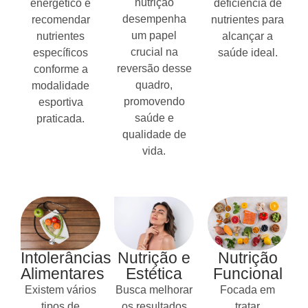
nutrição
energético e
deficiência de
desempenha
recomendar
nutrientes para
um papel
nutrientes
alcançar a
crucial na
específicos
saúde ideal.
reversão desse
conforme a
quadro,
modalidade
promovendo
esportiva
saúde e
praticada.
qualidade de
vida.
Intolerâncias
Nutrição e
Nutrição
Alimentares
Estética
Funcional
Existem vários
Busca melhorar
Focada em
tipos de
os resultados
tratar