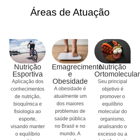
Áreas de Atuação
Nutrição
Emagrecimento
Nutrição
Esportiva
e
Ortomolecular
Obesidade
Aplicação dos
Seu principal
A obesidade é
conhecimentos
objetivo é
atualmente um
de nutrição,
promover o
dos maiores
bioquímica e
equilíbrio
problemas de
fisiologia ao
molecular do
saúde pública
esporte,
organismo,
no Brasil e no
visando manter
analisando o
mundo. A
o equilíbrio
excesso ou a