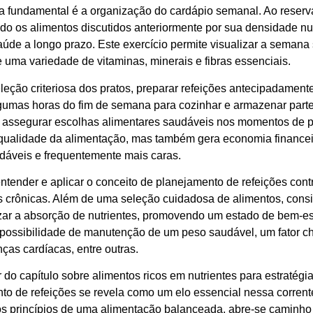
a fundamental é a organização do cardápio semanal. Ao reserva
do os alimentos discutidos anteriormente por sua densidade nut
úde a longo prazo. Este exercício permite visualizar a semana s
 uma variedade de vitaminas, minerais e fibras essenciais.
eção criteriosa dos pratos, preparar refeições antecipadamente
gumas horas do fim de semana para cozinhar e armazenar parte
e assegurar escolhas alimentares saudáveis nos momentos de 
qualidade da alimentação, mas também gera economia financeir
áveis e frequentemente mais caras.
tender e aplicar o conceito de planejamento de refeições contr
 crônicas. Além de uma seleção cuidadosa de alimentos, con
zar a absorção de nutrientes, promovendo um estado de bem-est
a possibilidade de manutenção de um peso saudável, um fator 
nças cardíacas, entre outras.
r do capítulo sobre alimentos ricos em nutrientes para estratégi
to de refeições se revela como um elo essencial nessa corrent
s princípios de uma alimentação balanceada, abre-se caminho 