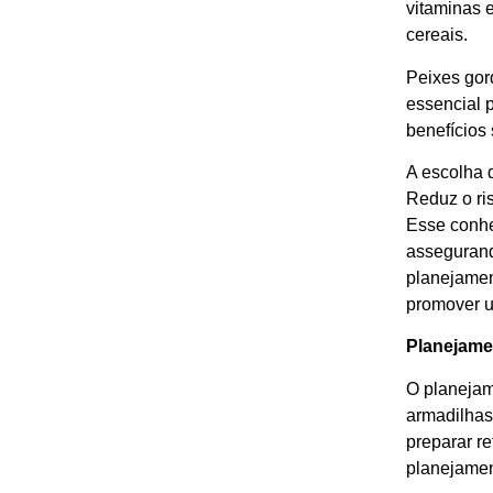
vitaminas 
cereais.
Peixes gor
essencial 
benefícios 
A escolha 
Reduz o ri
Esse conhe
assegurand
planejamen
promover u
Planejamen
O planejam
armadilhas
preparar r
planejamen