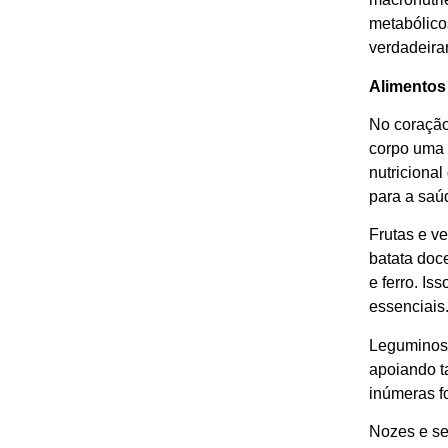
metabólico
verdadeira
Alimentos
No coração
corpo uma 
nutriciona
para a saú
Frutas e ve
batata doc
e ferro. Is
essenciais
Leguminosas
apoiando t
inúmeras f
Nozes e se