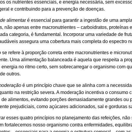
dos os nutrientes essenciais, e energia necessária, sem exces
geral e contribuindo para a prevenção de doenças.
ade
alimentar é essencial para garantir a ingestão de uma ampla
, não apenas entre macronutrientes – carboidratos, proteínas e
ada categoria, é fundamental. Incorporar uma variedade de frutas
audáveis assegura uma cobertura mais completa do espectro nut
o
se refere à proporção correta entre macronutrientes e micronut
ente. Uma alimentação balanceada é aquela que respeita a pr
 energia no ritmo certo, sem sobrecarregar o organismo com 
de outros.
moderação
é um princípio chave que se alinha com a necessida
quanto na restrição severa. A moderação incentiva o consumo c
 de alimentos, evitando porções demasiadamente grandes ou p
ente prejudiciais, como açúcares adicionados, sal e gorduras s
rar esses quatro princípios no planejamento das refeições, n
 fortalecemos nosso organismo contra enfermidades, equili
ntes – essenciais para a energia e estrutura corporal – com as