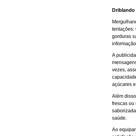
Driblando
Mergulhand
tentações:
gorduras s
informação
A publicid
mensagens 
vezes, ass
capacidade 
açúcares e
Além disso,
frescas ou
saborizada
saúde.
Ao equipar