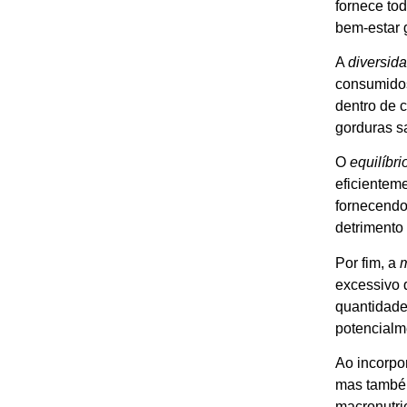
fornece to
bem-estar 
A
diversid
consumidos
dentro de c
gorduras s
O
equilíbri
eficientem
fornecendo
detrimento 
Por fim, a
excessivo 
quantidade
potencialm
Ao incorpo
mas também
macronutrie