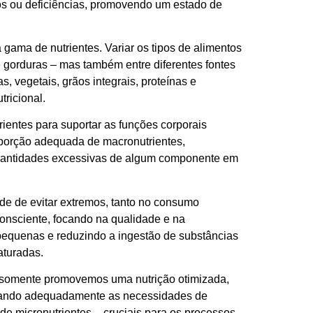
sos ou deficiências, promovendo um estado de
 gama de nutrientes. Variar os tipos de alimentos
 gorduras – mas também entre diferentes fontes
, vegetais, grãos integrais, proteínas e
ricional.
rientes para suportar as funções corporais
oporção adequada de macronutrientes,
quantidades excessivas de algum componente em
de de evitar extremos, tanto no consumo
onsciente, focando na qualidade e na
equenas e reduzindo a ingestão de substâncias
aturadas.
ão somente promovemos uma nutrição otimizada,
brando adequadamente as necessidades de
 de micronutrientes – cruciais para os processos