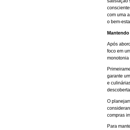
satisfação
consciente
com uma al
o bem-esta
Mantendo o
Após aborda
foco em um
monotonia 
Primeiramen
garante um
e culinári
descoberta 
O planejam
consideran
compras im
Para mante