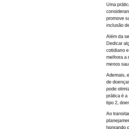
Uma prátic
consideran
promove sa
inclusão de
Além da sel
Dedicar al
cotidiano 
melhora a 
menos saud
Ademais, en
de doenças
pode otimi
prática é 
tipo 2, doe
Ao transita
planejamen
honrando o