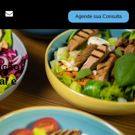
Agende sua Consulta
ação
al e