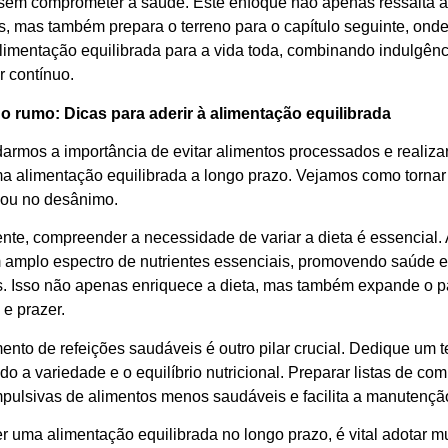
 sem comprometer a saúde. Este enfoque não apenas ressalta a
s, mas também prepara o terreno para o capítulo seguinte, on
imentação equilibrada para a vida toda, combinando indulgênc
r contínuo.
 rumo: Dicas para aderir à alimentação equilibrada
rmos a importância de evitar alimentos processados e realizar s
a alimentação equilibrada a longo prazo. Vejamos como tornar i
ou no desânimo.
te, compreender a necessidade de variar a dieta é essencial. A
 amplo espectro de nutrientes essenciais, promovendo saúde e
as. Isso não apenas enriquece a dieta, mas também expande o 
e prazer.
ento de refeições saudáveis é outro pilar crucial. Dedique um 
do a variedade e o equilíbrio nutricional. Preparar listas de 
pulsivas de alimentos menos saudáveis e facilita a manutenção
r uma alimentação equilibrada no longo prazo, é vital adotar 