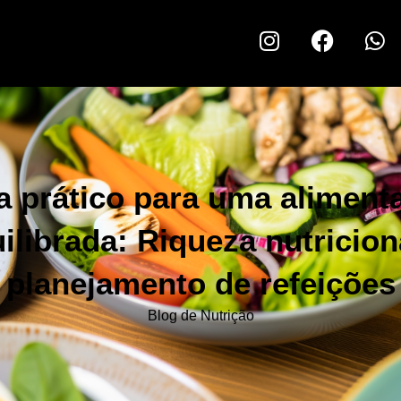
a prático para uma aliment
ilibrada: Riqueza nutricion
planejamento de refeições
Blog de Nutrição