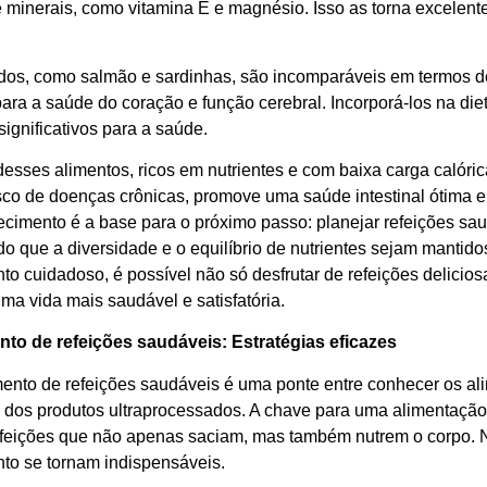
e minerais, como vitamina E e magnésio. Isso as torna excelen
dos, como salmão e sardinhas, são incomparáveis em termos d
para a saúde do coração e função cerebral. Incorporá-los na di
significativos para a saúde.
desses alimentos, ricos em nutrientes e com baixa carga calóri
sco de doenças crônicas, promove uma saúde intestinal ótima
cimento é a base para o próximo passo: planejar refeições sau
o que a diversidade e o equilíbrio de nutrientes sejam mantid
to cuidadoso, é possível não só desfrutar de refeições delicio
ma vida mais saudável e satisfatória.
to de refeições saudáveis: Estratégias eficazes
ento de refeições saudáveis é uma ponte entre conhecer os alim
 dos produtos ultraprocessados. A chave para uma alimentação 
efeições que não apenas saciam, mas também nutrem o corpo. Ne
to se tornam indispensáveis.