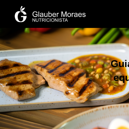
Gui
equ