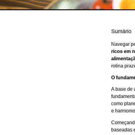
Sumário
Navegar pe
ricos em n
alimentaçã
rotina praz
O fundame
A base de 
fundamenta
como plane
e harmonio
Começand
baseadas e