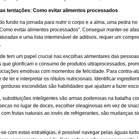
 as tentações: Como evitar alimentos processados
o fundo na jornada para nutrir o corpo e a alma, uma pedra no 
 Como evitar alimentos processados”. Conseguir manter-se afas
aturadas e uma lista interminável de aditivos, requer um com
.
ade tem um papel crucial nas escolhas alimentares das pesso
que glorificam o consumo de produtos ultraprocessados, promet
ociações emotivas com momentos de felicidade. Para contra-ataca
de ler e interpretar os rótulos nutricionais. Identificar ingredie
 gorduras escondidas são habilidades que ajudam a fazer esco
 substituições inteligentes são armas poderosas na batalha con
 secas no lugar de doces, escolher oleaginosas em vez de snac
 com frutas naturais ao invés de refrigerantes, são mudanças s
-se com estas estratégias, é possível navegar pelas águas tur