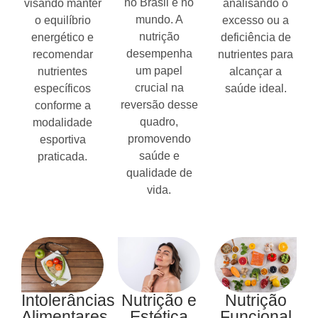
no Brasil e no
visando manter
analisando o
mundo. A
o equilíbrio
excesso ou a
nutrição
energético e
deficiência de
desempenha
recomendar
nutrientes para
um papel
nutrientes
alcançar a
crucial na
específicos
saúde ideal.
reversão desse
conforme a
quadro,
modalidade
promovendo
esportiva
saúde e
praticada.
qualidade de
vida.
Intolerâncias
Nutrição e
Nutrição
Alimentares
Estética
Funcional