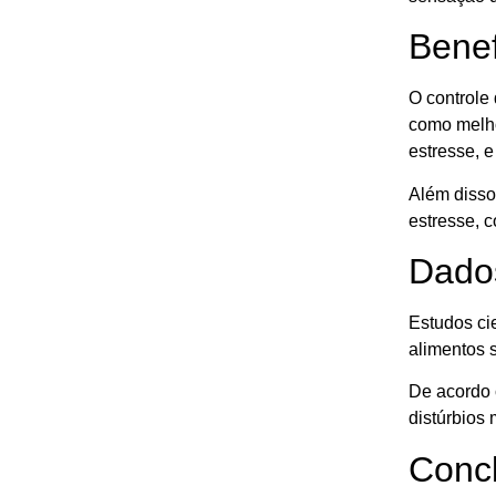
Benef
O controle 
como melho
estresse, 
Além disso
estresse, 
Dados
Estudos ci
alimentos s
De acordo 
distúrbios
Conc