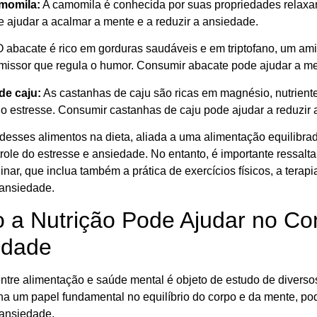
momila:
A camomila é conhecida por suas propriedades relaxa
e ajudar a acalmar a mente e a reduzir a ansiedade.
 abacate é rico em gorduras saudáveis e em triptofano, um am
missor que regula o humor. Consumir abacate pode ajudar a mel
de caju:
As castanhas de caju são ricas em magnésio, nutriente q
o estresse. Consumir castanhas de caju pode ajudar a reduzir 
desses alimentos na dieta, aliada a uma alimentação equilibrad
role do estresse e ansiedade. No entanto, é importante ressalta
linar, que inclua também a prática de exercícios físicos, a terap
 ansiedade.
a Nutrição Pode Ajudar no Con
edade
entre alimentação e saúde mental é objeto de estudo de diverso
 um papel fundamental no equilíbrio do corpo e da mente, pode
 ansiedade.