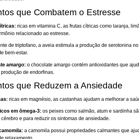
ntos que Combatem o Estresse
ítricas:
ricas em vitamina C, as frutas cítricas como laranja, li
ormônio relacionado ao estresse.
nte de triptofano, a aveia estimula a produção de serotonina n
e bem-estar.
ate amargo:
o chocolate amargo contém antioxidantes que ajud
a produção de endorfinas.
ntos que Reduzem a Ansiedade
has:
ricas em magnésio, as castanhas ajudam a melhorar a saúd
ricos em ômega-3:
os peixes como salmão, atum e sardinha são
 cérebro e para reduzir os sintomas de ansiedade.
 camomila:
a camomila possui propriedades calmantes que ajud
e relaxamento.