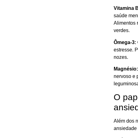
Vitamina B
saúde ment
Alimentos 
verdes.
Ômega-3:
estresse. 
nozes.
Magnésio:
nervoso e 
leguminosa
O pape
ansie
Além dos n
ansiedade 