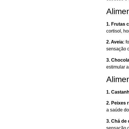
Alime
1. Frutas c
cortisol, h
2. Aveia:
fo
sensação d
3. Chocol
estimular 
Alime
1. Castan
2. Peixes 
a saúde do
3. Chá de
sensação d