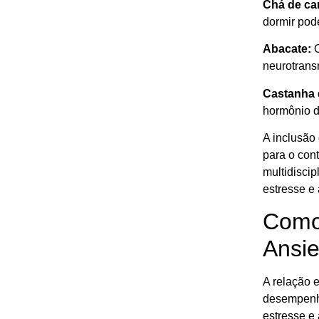
Chá de ca
dormir pod
Abacate:
O
neurotrans
Castanha 
hormônio d
A inclusão 
para o cont
multidiscip
estresse e
Como 
Ansi
A relação 
desempenha
estresse e