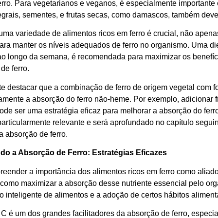
ferro. Para vegetarianos e veganos, é especialmente importante
tegrais, sementes, e frutas secas, como damascos, também devem
 uma variedade de alimentos ricos em ferro é crucial, não ape
ra manter os níveis adequados de ferro no organismo. Uma die
ao longo da semana, é recomendada para maximizar os benefíc
 de ferro.
te destacar que a combinação de ferro de origem vegetal com 
vamente a absorção do ferro não-heme. Por exemplo, adicionar f
pode ser uma estratégia eficaz para melhorar a absorção do fer
articularmente relevante e será aprofundado no capítulo seguin
a absorção de ferro.
do a Absorção de Ferro: Estratégias Eficazes
eender a importância dos alimentos ricos em ferro como aliado
 como maximizar a absorção desse nutriente essencial pelo or
 inteligente de alimentos e a adoção de certos hábitos aliment
 C é um dos grandes facilitadores da absorção de ferro, especi