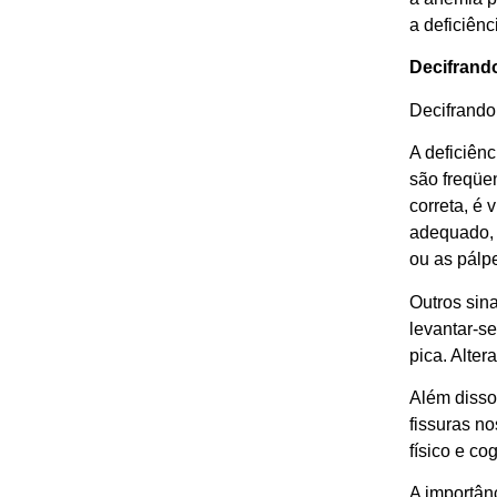
a deficiênc
Decifrando
Decifrando
A deficiên
são freqüe
correta, é
adequado, 
ou as pálpe
Outros sin
levantar-s
pica. Alte
Além disso
fissuras n
físico e cog
A importânc