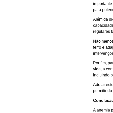
importante 
para potenc
Além da di
capacidade 
regulares t
Não menos 
ferro e ad
intervençõ
Por fim, p
vida, a co
incluindo 
Adotar este
permitindo
Conclusã
A anemia po