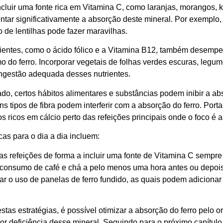
ncluir uma fonte rica em Vitamina C, como laranjas, morangos, 
tar significativamente a absorção deste mineral. Por exemplo,
 de lentilhas pode fazer maravilhas.
rientes, como o ácido fólico e a Vitamina B12, também desem
o do ferro. Incorporar vegetais de folhas verdes escuras, legu
 ingestão adequada desses nutrientes.
ado, certos hábitos alimentares e substâncias podem inibir a a
ns tipos de fibra podem interferir com a absorção do ferro. Port
s ricos em cálcio perto das refeições principais onde o foco é a
cas para o dia a dia incluem:
as refeições de forma a incluir uma fonte de Vitamina C sempre
o consumo de café e chá a pelo menos uma hora antes ou depois 
r o uso de panelas de ferro fundido, as quais podem adicionar 
stas estratégias, é possível otimizar a absorção do ferro pelo
r deficiência desse mineral. Seguindo para o próximo capítulo, 