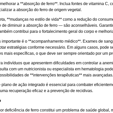
melhorar a **absorção de ferro**. Inclua fontes de vitamina C,
ializar a absorção do ferro de origem vegetal.
eta, **mudanças no estilo de vida** como a redução do consumo
de diminuir a absorção de ferro — são aconselháveis. Garantir 
ambém contribui para o fortalecimento geral do corpo e melhori
importante é o **acompanhamento médico**. Exames de sangue 
aptar estratégias conforme necessário. Em alguns casos, pode s
es mais específicas, o que deve ser sempre orientado por um pr
ara indivíduos que apresentem dificuldades em controlar a anem
nsulta com um nutricionista ou especialista em hematologia pod
possibilidades de **intervenções terapêuticas** mais avançadas
 plano de ação integrado é essencial para combater eficienteme
 uma recuperação eficaz e a prevenção de recidivas.
o
r deficiência de ferro constitui um problema de saúde global, 