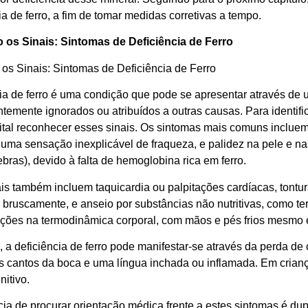
ia de ferro, a fim de tomar medidas corretivas a tempo.
 os Sinais: Sintomas de Deficiência de Ferro
 os Sinais: Sintomas de Deficiência de Ferro
cia de ferro é uma condição que pode se apresentar através de
ntemente ignorados ou atribuídos a outras causas. Para identif
 vital reconhecer esses sinais. Os sintomas mais comuns inclu
uma sensação inexplicável de fraqueza, e palidez na pele e n
bras), devido à falta de hemoglobina rica em ferro.
ais também incluem taquicardia ou palpitações cardíacas, tont
e bruscamente, e anseio por substâncias não nutritivas, como 
rações na termodinâmica corporal, com mãos e pés frios mesmo
, a deficiência de ferro pode manifestar-se através da perda d
os cantos da boca e uma língua inchada ou inflamada. Em cria
nitivo.
ia de procurar orientação médica frente a estes sintomas é dup