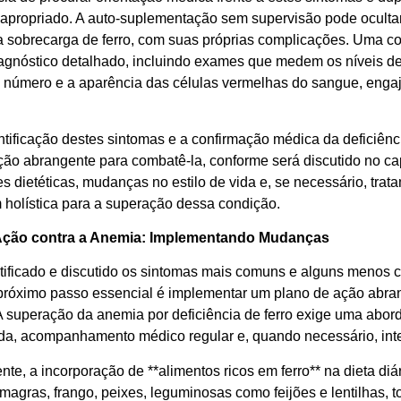
 apropriado. A auto-suplementação sem supervisão pode ocultar 
a sobrecarga de ferro, com suas próprias complicações. Uma c
agnóstico detalhado, incluindo exames que medem os níveis de f
 número e a aparência das células vermelhas do sangue, eng
ntificação destes sintomas e a confirmação médica da deficiênc
ção abrangente para combatê-la, conforme será discutido no capí
es dietéticas, mudanças no estilo de vida e, se necessário, tr
holística para a superação dessa condição.
Ação contra a Anemia: Implementando Mudanças
tificado e discutido os sintomas mais comuns e alguns menos co
o próximo passo essencial é implementar um plano de ação abra
A superação da anemia por deficiência de ferro exige uma abo
vida, acompanhamento médico regular e, quando necessário, inte
te, a incorporação de **alimentos ricos em ferro** na dieta di
agras, frango, peixes, leguminosas como feijões e lentilhas, to