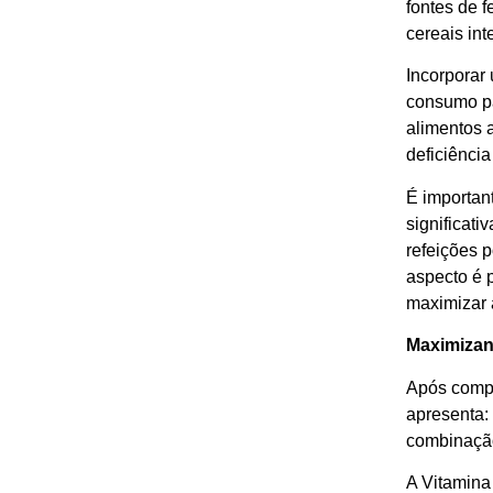
fontes de 
cereais in
Incorporar
consumo pa
alimentos 
deficiência
É importan
significati
refeições 
aspecto é p
maximizar 
Maximizan
Após compr
apresenta:
combinação
A Vitamina