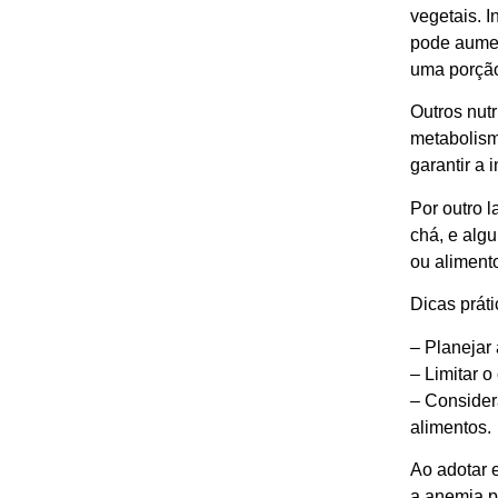
vegetais. I
pode aumen
uma porção
Outros nut
metabolism
garantir a
Por outro l
chá, e algu
ou alimento
Dicas práti
– Planejar 
– Limitar 
– Considera
alimentos.
Ao adotar e
a anemia po