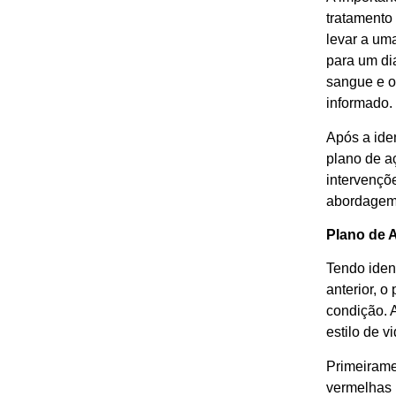
tratamento
levar a um
para um di
sangue e o
informado.
Após a ide
plano de a
intervençõ
abordagem 
Plano de 
Tendo iden
anterior, 
condição. 
estilo de 
Primeiramen
vermelhas m