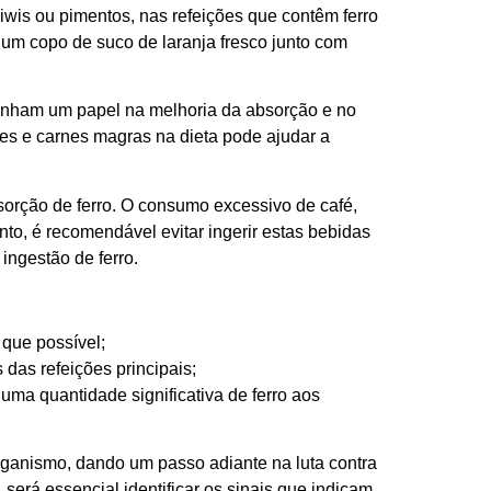
kiwis ou pimentos, nas refeições que contêm ferro
 um copo de suco de laranja fresco junto com
penham um papel na melhoria da absorção e no
mes e carnes magras na dieta pode ajudar a
bsorção de ferro. O consumo excessivo de café,
anto, é recomendável evitar ingerir estas bebidas
 ingestão de ferro.
 que possível;
das refeições principais;
uma quantidade significativa de ferro aos
 organismo, dando um passo adiante na luta contra
será essencial identificar os sinais que indicam