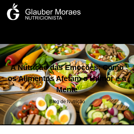
A Nutrição das Emoções: Como
os Alimentos Afetam o Humor e a
Mente
Blog de Nutrição