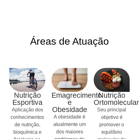
Áreas de Atuação
Nutrição
Emagrecimento
Nutrição
Esportiva
e
Ortomolecular
Obesidade
Aplicação dos
Seu principal
A obesidade é
conhecimentos
objetivo é
atualmente um
de nutrição,
promover o
dos maiores
bioquímica e
equilíbrio