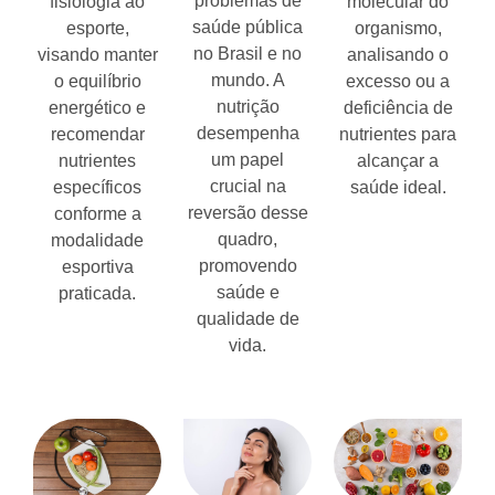
problemas de
fisiologia ao
molecular do
saúde pública
esporte,
organismo,
no Brasil e no
visando manter
analisando o
mundo. A
o equilíbrio
excesso ou a
nutrição
energético e
deficiência de
desempenha
recomendar
nutrientes para
um papel
nutrientes
alcançar a
crucial na
específicos
saúde ideal.
reversão desse
conforme a
quadro,
modalidade
promovendo
esportiva
saúde e
praticada.
qualidade de
vida.