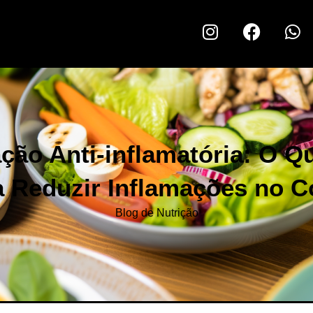
ção Anti-inflamatória: O 
a Reduzir Inflamações no C
Blog de Nutrição