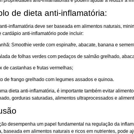
 propriedades anti-inflamatórias e podem ajudar a reduzir a in
o de dieta anti-inflamatória:
anti-inflamatória deve ser baseada em alimentos naturais, min
cardápio anti-inflamatório pode incluir:
nhã: Smoothie verde com espinafre, abacate, banana e sement
lada de folhas verdes com pedaços de salmão grelhado, abacate
x de castanhas e frutas vermelhas;
ito de frango grelhado com legumes assados e quinoa.
uma dieta anti-inflamatória, é importante também evitar alime
nado, gorduras saturadas, alimentos ultraprocessados e aliment
usão
ção desempenha um papel fundamental na regulação da inflamaç
a, baseada em alimentos naturais e ricos em nutrientes, pode a