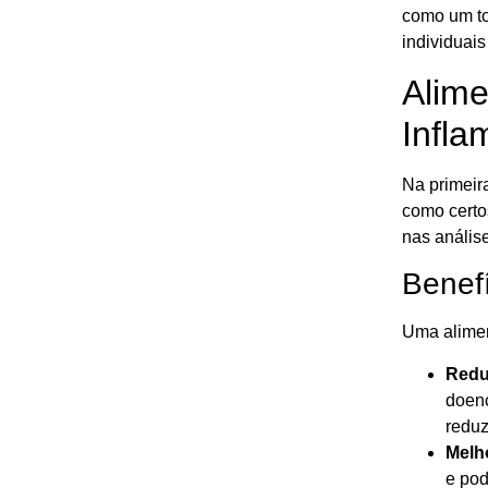
como um to
individuai
Alime
Infla
Na primeira
como certo
nas análise
Benefí
Uma aliment
Redu
doenç
reduz
Melh
e pod