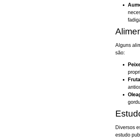
Aume
neces
fadig
Alime
Alguns ali
são:
Peix
propr
Fruta
antio
Olea
gordu
Estudo
Diversos e
estudo publ