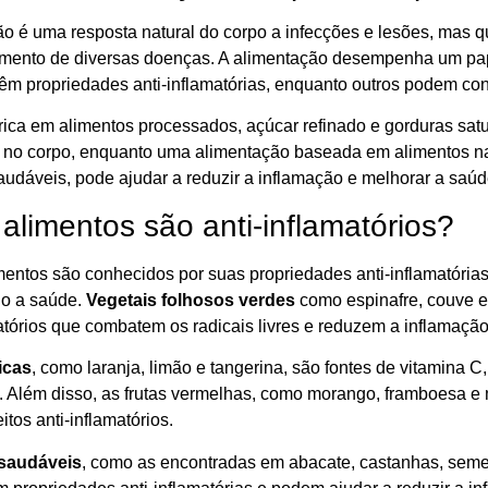
ão é uma resposta natural do corpo a infecções e lesões, mas q
mento de diversas doenças. A alimentação desempenha um pape
têm propriedades anti-inflamatórias, enquanto outros podem con
rica em alimentos processados, açúcar refinado e gorduras s
 no corpo, enquanto uma alimentação baseada em alimentos natu
audáveis, pode ajudar a reduzir a inflamação e melhorar a saú
alimentos são anti-inflamatórios?
mentos são conhecidos por suas propriedades anti-inflamatórias
o a saúde.
Vegetais folhosos verdes
como espinafre, couve e
atórios que combatem os radicais livres e reduzem a inflamação
icas
, como laranja, limão e tangerina, são fontes de vitamina C
. Além disso, as frutas vermelhas, como morango, framboesa e m
itos anti-inflamatórios.
saudáveis
, como as encontradas em abacate, castanhas, seme