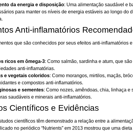
nto da energia e disposição
: Uma alimentação saudável e ba
sários para manter os níveis de energia estáveis ao longo do d
a.
ntos Anti-inflamatórios Recomenda
mentos que são conhecidos por seus efeitos anti-inflamatórios 
es ricos em ômega-3
: Como salmão, sardinha e atum, que são
iedades anti-inflamatórias.
s e vegetais coloridos
: Como morangos, mirtilos, maçãs, bróco
xidantes e compostos anti-inflamatórios.
ginosas e sementes
: Como nozes, amêndoas, chia, linhaça e 
ras saudáveis e minerais anti-inflamatórios.
s Científicos e Evidências
studos científicos têm demonstrado a relação entre a alimentaç
icado no periódico “Nutrients” em 2013 mostrou que uma dieta r