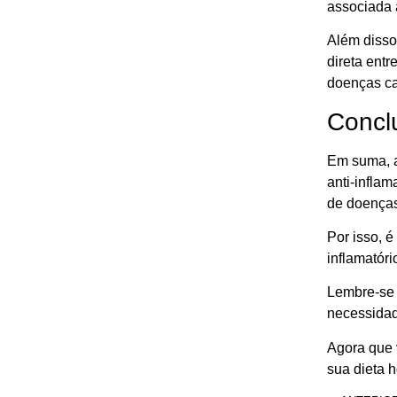
associada 
Além disso
direta ent
doenças ca
Conclu
Em suma, a
anti-inflam
de doenças
Por isso, é
inflamatór
Lembre-se 
necessidad
Agora que 
sua dieta 