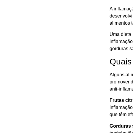
A inflamaç
desenvolvi
alimentos 
Uma dieta 
inflamação
gorduras s
Quais 
Alguns ali
promovend
anti-inflam
Frutas cítr
inflamação
que têm efe
Gorduras 