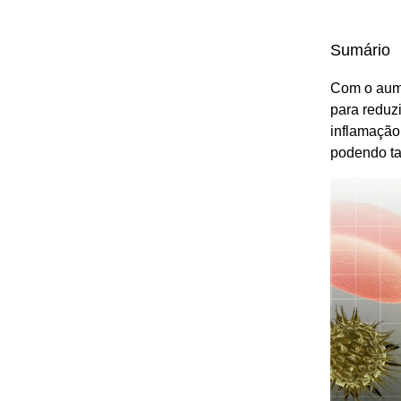
Sumário
Com o aume
para reduz
inflamação
podendo ta