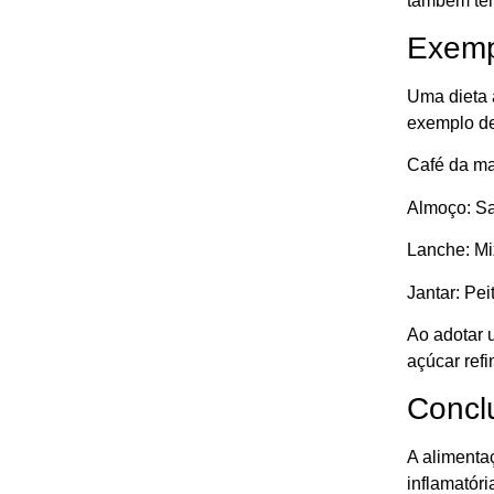
também têm
Exempl
Uma dieta 
exemplo de 
Café da ma
Almoço: Sa
Lanche: Mi
Jantar: Pe
Ao adotar 
açúcar refi
Concl
A alimenta
inflamatóri