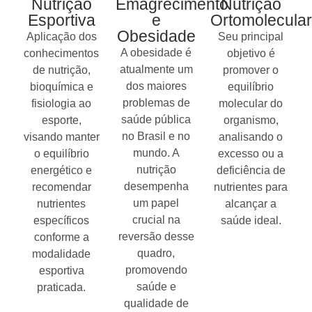
Nutrição
Emagrecimento
Nutrição
Esportiva
e
Ortomolecular
Obesidade
Aplicação dos
Seu principal
A obesidade é
conhecimentos
objetivo é
atualmente um
de nutrição,
promover o
dos maiores
bioquímica e
equilíbrio
problemas de
fisiologia ao
molecular do
saúde pública
esporte,
organismo,
no Brasil e no
visando manter
analisando o
mundo. A
o equilíbrio
excesso ou a
nutrição
energético e
deficiência de
desempenha
recomendar
nutrientes para
um papel
nutrientes
alcançar a
crucial na
específicos
saúde ideal.
reversão desse
conforme a
quadro,
modalidade
promovendo
esportiva
saúde e
praticada.
qualidade de