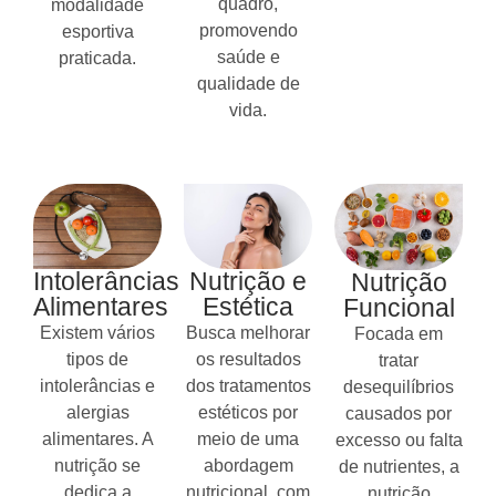
quadro,
modalidade
promovendo
esportiva
saúde e
praticada.
qualidade de
vida.
Intolerâncias
Nutrição e
Nutrição
Alimentares
Estética
Funcional
Existem vários
Busca melhorar
Focada em
tipos de
os resultados
tratar
intolerâncias e
dos tratamentos
desequilíbrios
alergias
estéticos por
causados por
alimentares. A
meio de uma
excesso ou falta
nutrição se
abordagem
de nutrientes, a
dedica a
nutricional, com
nutrição