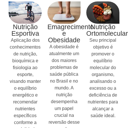
Nutrição
Emagrecimento
Nutrição
Esportiva
e
Ortomolecular
Obesidade
Aplicação dos
Seu principal
A obesidade é
conhecimentos
objetivo é
atualmente um
de nutrição,
promover o
dos maiores
bioquímica e
equilíbrio
problemas de
fisiologia ao
molecular do
saúde pública
esporte,
organismo,
no Brasil e no
visando manter
analisando o
mundo. A
o equilíbrio
excesso ou a
nutrição
energético e
deficiência de
desempenha
recomendar
nutrientes para
um papel
nutrientes
alcançar a
crucial na
específicos
saúde ideal.
reversão desse
conforme a