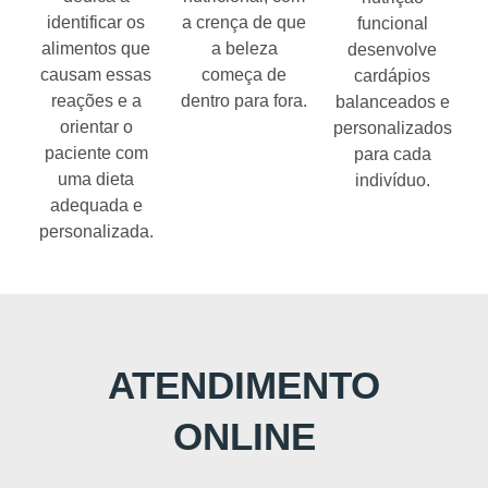
identificar os
a crença de que
funcional
alimentos que
a beleza
desenvolve
causam essas
começa de
cardápios
reações e a
dentro para fora.
balanceados e
orientar o
personalizados
paciente com
para cada
uma dieta
indivíduo.
adequada e
personalizada.
ATENDIMENTO
ONLINE