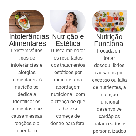
Intolerâncias
Nutrição e
Nutrição
Alimentares
Estética
Funcional
Existem vários
Busca melhorar
Focada em
tipos de
os resultados
tratar
intolerâncias e
dos tratamentos
desequilíbrios
alergias
estéticos por
causados por
alimentares. A
meio de uma
excesso ou falta
nutrição se
abordagem
de nutrientes, a
dedica a
nutricional, com
nutrição
identificar os
a crença de que
funcional
alimentos que
a beleza
desenvolve
causam essas
começa de
cardápios
reações e a
dentro para fora.
balanceados e
orientar o
personalizados