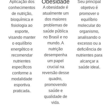
Obesidade
Aplicação dos
Seu principal
A obesidade é
conhecimentos
objetivo é
atualmente um
de nutrição,
promover o
dos maiores
bioquímica e
equilíbrio
problemas de
fisiologia ao
molecular do
saúde pública
esporte,
organismo,
no Brasil e no
visando manter
analisando o
mundo. A
o equilíbrio
excesso ou a
nutrição
energético e
deficiência de
desempenha
recomendar
nutrientes para
um papel
nutrientes
alcançar a
crucial na
específicos
saúde ideal.
reversão desse
conforme a
quadro,
modalidade
promovendo
esportiva
saúde e
praticada.
qualidade de
vida.