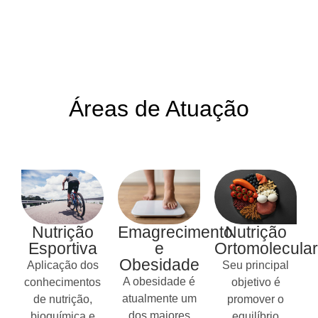
Áreas de Atuação
Nutrição
Emagrecimento
Nutrição
Esportiva
e
Ortomolecular
Obesidade
Aplicação dos
Seu principal
A obesidade é
conhecimentos
objetivo é
atualmente um
de nutrição,
promover o
dos maiores
bioquímica e
equilíbrio