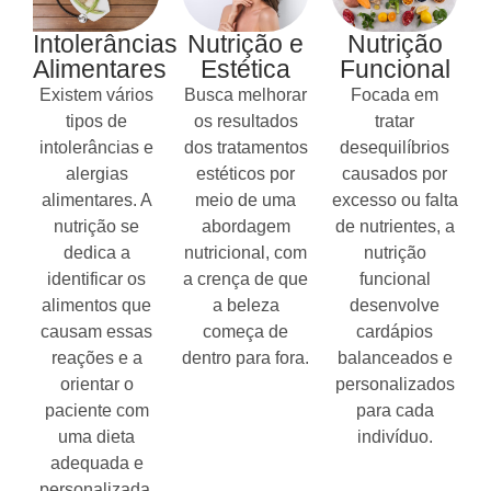
Intolerâncias
Nutrição e
Nutrição
Alimentares
Estética
Funcional
Existem vários
Busca melhorar
Focada em
tipos de
os resultados
tratar
intolerâncias e
dos tratamentos
desequilíbrios
alergias
estéticos por
causados por
alimentares. A
meio de uma
excesso ou falta
nutrição se
abordagem
de nutrientes, a
dedica a
nutricional, com
nutrição
identificar os
a crença de que
funcional
alimentos que
a beleza
desenvolve
causam essas
começa de
cardápios
reações e a
dentro para fora.
balanceados e
orientar o
personalizados
paciente com
para cada
uma dieta
indivíduo.
adequada e
personalizada.