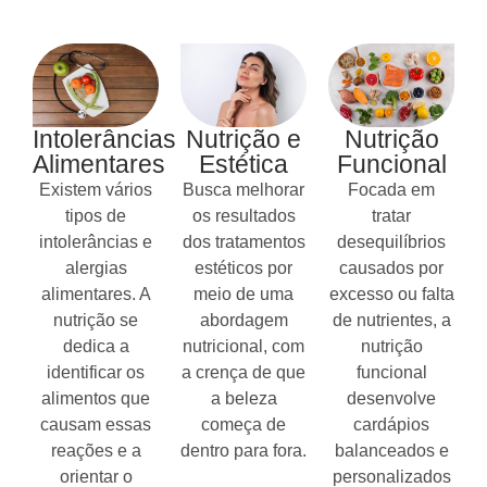
Intolerâncias
Nutrição e
Nutrição
Alimentares
Estética
Funcional
Existem vários
Busca melhorar
Focada em
tipos de
os resultados
tratar
intolerâncias e
dos tratamentos
desequilíbrios
alergias
estéticos por
causados por
alimentares. A
meio de uma
excesso ou falta
nutrição se
abordagem
de nutrientes, a
dedica a
nutricional, com
nutrição
identificar os
a crença de que
funcional
alimentos que
a beleza
desenvolve
causam essas
começa de
cardápios
reações e a
dentro para fora.
balanceados e
orientar o
personalizados