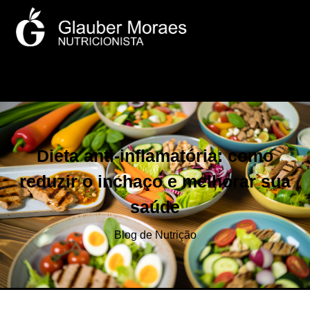
Dieta anti-inflamatória: como
reduzir o inchaço e melhorar sua
saúde
Blog de Nutrição