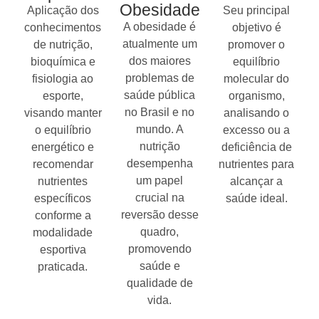
Obesidade
Aplicação dos
Seu principal
A obesidade é
conhecimentos
objetivo é
atualmente um
de nutrição,
promover o
dos maiores
bioquímica e
equilíbrio
problemas de
fisiologia ao
molecular do
saúde pública
esporte,
organismo,
no Brasil e no
visando manter
analisando o
mundo. A
o equilíbrio
excesso ou a
nutrição
energético e
deficiência de
desempenha
recomendar
nutrientes para
um papel
nutrientes
alcançar a
crucial na
específicos
saúde ideal.
reversão desse
conforme a
quadro,
modalidade
promovendo
esportiva
saúde e
praticada.
qualidade de
vida.