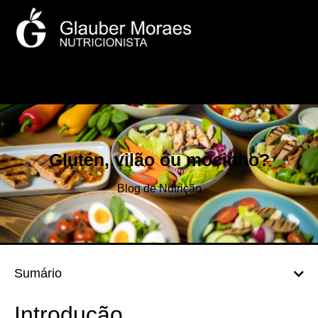
Glutén, vilão ou mocinho?
Blog de Nutrição
Sumário
Introdução