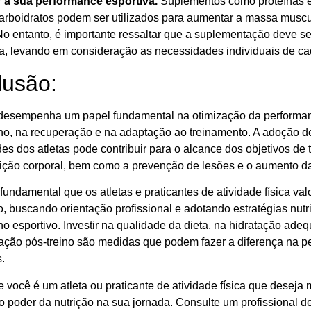
r a sua performance esportiva.
Suplementos como proteínas em
arboidratos podem ser utilizados para aumentar a massa muscula
No entanto, é importante ressaltar que a suplementação deve se
ta, levando em consideração as necessidades individuais de cad
lusão:
 desempenha um papel fundamental na otimização da performanc
, na recuperação e na adaptação ao treinamento. A adoção d
s dos atletas pode contribuir para o alcance dos objetivos de t
ção corporal, bem como a prevenção de lesões e o aumento da
 fundamental que os atletas e praticantes de atividade física va
o, buscando orientação profissional e adotando estratégias nu
 esportivo. Investir na qualidade da dieta, na hidratação ad
ação pós-treino são medidas que podem fazer a diferença na pe
.
e você é um atleta ou praticante de atividade física que desej
o poder da nutrição na sua jornada. Consulte um profissional de