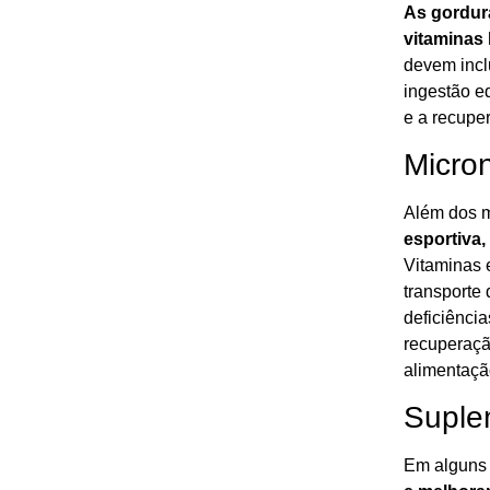
As gordur
vitaminas
devem inclu
ingestão e
e a recupe
Micron
Além dos m
esportiva,
Vitaminas e
transporte
deficiênci
recuperaçã
alimentaçã
Suple
Em alguns