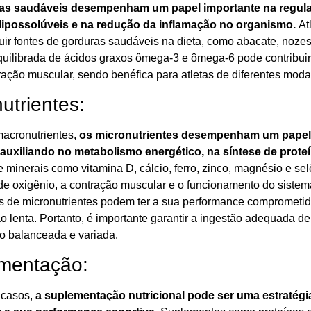
as saudáveis desempenham um papel importante na regula
 lipossolúveis e na redução da inflamação no organismo.
At
ir fontes de gorduras saudáveis na dieta, como abacate, nozes,
quilibrada de ácidos graxos ômega-3 e ômega-6 pode contribuir 
ração muscular, sendo benéfica para atletas de diferentes moda
utrientes:
acronutrientes,
os micronutrientes desempenham um papel 
 auxiliando no metabolismo energético, na síntese de prote
 minerais como vitamina D, cálcio, ferro, zinco, magnésio e se
 de oxigênio, a contração muscular e o funcionamento do siste
as de micronutrientes podem ter a sua performance comprometida
o lenta. Portanto, é importante garantir a ingestão adequada d
o balanceada e variada.
mentação:
 casos,
a suplementação nutricional pode ser uma estratégia