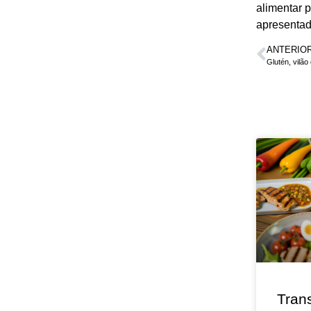
alimentar 
apresentada
ANTERIO
Glutén, vilã
Tran