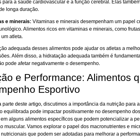
s para a saúde cardiovascular e a função cerebral. Elas també
 de longa duração.
as e minerais:
Vitaminas e minerais desempenham um papel cru
nológico. Alimentos ricos em vitaminas e minerais, como frutas,
 um atleta.
ão adequada desses alimentos pode ajudar os atletas a melho
esões. Além disso, a hidratação adequada também é fundamental
ão pode afetar negativamente o desempenho.
ção e Performance: Alimentos q
mpenho Esportivo
a parte deste artigo, discutimos a importância da nutrição par
o equilibrada pode impactar positivamente no desempenho dos 
 em alguns alimentos específicos que podem potencializar a per
o muscular. Vamos explorar o papel dos macronutrientes e micr
s nutricionais que podem ser adotadas para melhorar a performa