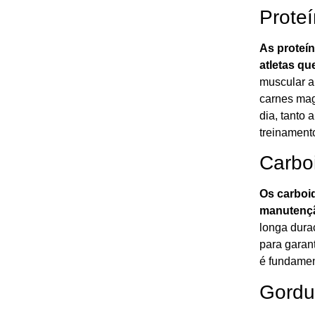
Proteí
As proteí
atletas q
muscular ap
carnes magr
dia, tanto 
treinament
Carboi
Os carboid
manutenção
longa dura
para garant
é fundamen
Gordu