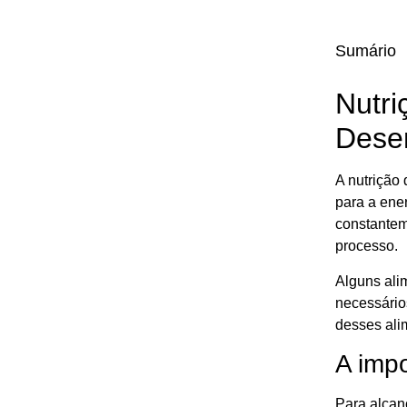
Sumário
Nutri
Dese
A nutrição
para a ener
constantem
processo.
Alguns ali
necessário
desses ali
A impo
Para alcan