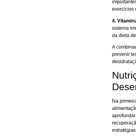
importante
exercícios
4. Vitamin
sistema imu
da dieta de
A combinaç
prevenir l
desidrataç
Nutri
Dese
Na primeir
alimentaçã
aprofundar
recuperaçã
estratégia