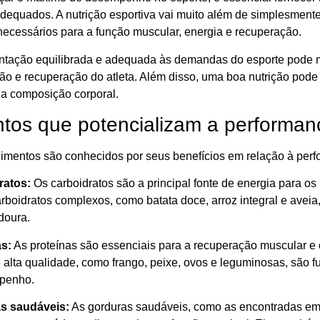
equados. A nutrição esportiva vai muito além de simplesmente c
 necessários para a função muscular, energia e recuperação.
tação equilibrada e adequada às demandas do esporte pode mel
ão e recuperação do atleta. Além disso, uma boa nutrição pode 
 a composição corporal.
ntos que potencializam a performan
limentos são conhecidos por seus benefícios em relação à perf
ratos:
Os carboidratos são a principal fonte de energia para os
arboidratos complexos, como batata doce, arroz integral e aveia
doura.
as:
As proteínas são essenciais para a recuperação muscular e
e alta qualidade, como frango, peixe, ovos e leguminosas, são
penho.
as saudáveis:
As gorduras saudáveis, como as encontradas em a