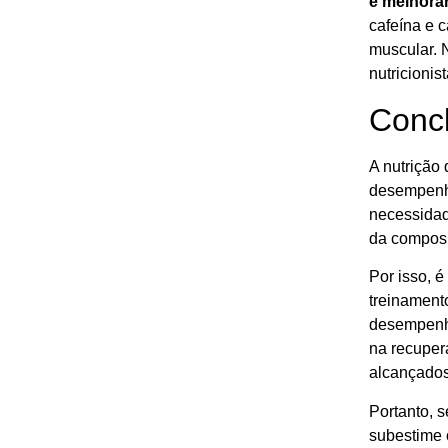
e melhora
cafeína e c
muscular. 
nutricionis
Conc
A nutrição
desempenho
necessidade
da composi
Por isso, é
treinament
desempenho
na recuper
alcançados
Portanto, s
subestime 