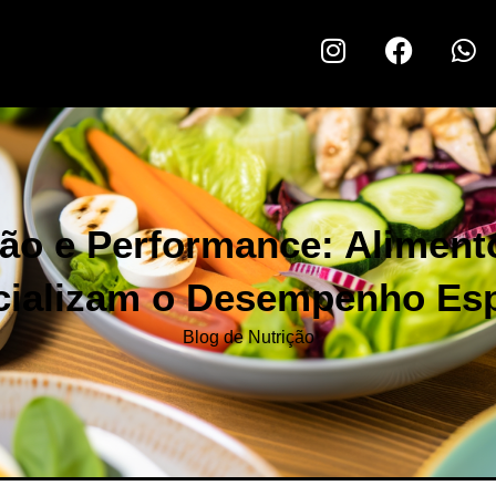
ção e Performance: Aliment
cializam o Desempenho Esp
Blog de Nutrição