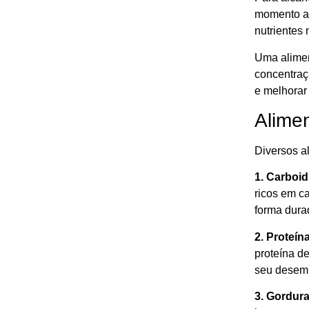
momento ad
nutrientes
Uma alimen
concentraç
e melhorar
Alime
Diversos a
1. Carboid
ricos em c
forma dura
2. Proteín
proteína d
seu desem
3. Gordur