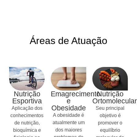
Áreas de Atuação
Nutrição
Emagrecimento
Nutrição
Esportiva
e
Ortomolecular
Obesidade
Aplicação dos
Seu principal
A obesidade é
conhecimentos
objetivo é
atualmente um
de nutrição,
promover o
dos maiores
bioquímica e
equilíbrio