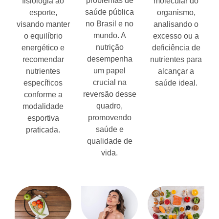
problemas de
fisiologia ao
molecular do
saúde pública
esporte,
organismo,
no Brasil e no
visando manter
analisando o
mundo. A
o equilíbrio
excesso ou a
nutrição
energético e
deficiência de
desempenha
recomendar
nutrientes para
um papel
nutrientes
alcançar a
crucial na
específicos
saúde ideal.
reversão desse
conforme a
quadro,
modalidade
promovendo
esportiva
saúde e
praticada.
qualidade de
vida.