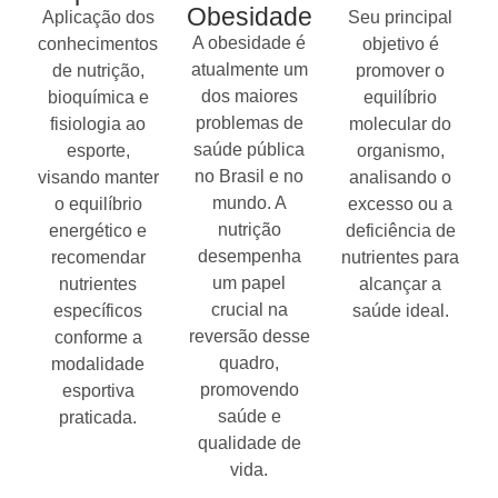
Obesidade
Aplicação dos
Seu principal
A obesidade é
conhecimentos
objetivo é
atualmente um
de nutrição,
promover o
dos maiores
bioquímica e
equilíbrio
problemas de
fisiologia ao
molecular do
saúde pública
esporte,
organismo,
no Brasil e no
visando manter
analisando o
mundo. A
o equilíbrio
excesso ou a
nutrição
energético e
deficiência de
desempenha
recomendar
nutrientes para
um papel
nutrientes
alcançar a
crucial na
específicos
saúde ideal.
reversão desse
conforme a
quadro,
modalidade
promovendo
esportiva
saúde e
praticada.
qualidade de
vida.