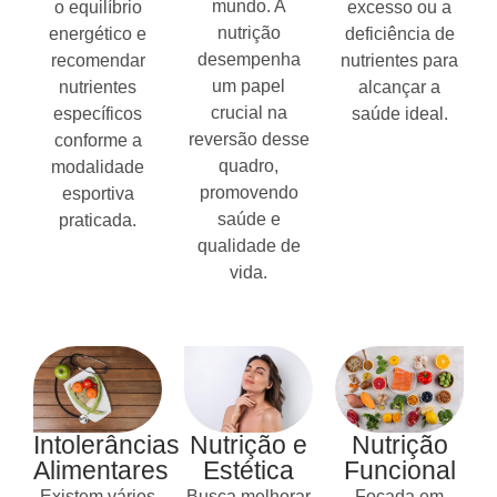
mundo. A
o equilíbrio
excesso ou a
nutrição
energético e
deficiência de
desempenha
recomendar
nutrientes para
um papel
nutrientes
alcançar a
crucial na
específicos
saúde ideal.
reversão desse
conforme a
quadro,
modalidade
promovendo
esportiva
saúde e
praticada.
qualidade de
vida.
Intolerâncias
Nutrição e
Nutrição
Alimentares
Estética
Funcional
Existem vários
Busca melhorar
Focada em