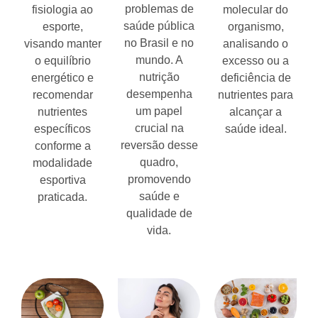
problemas de
fisiologia ao
molecular do
saúde pública
esporte,
organismo,
no Brasil e no
visando manter
analisando o
mundo. A
o equilíbrio
excesso ou a
nutrição
energético e
deficiência de
desempenha
recomendar
nutrientes para
um papel
nutrientes
alcançar a
crucial na
específicos
saúde ideal.
reversão desse
conforme a
quadro,
modalidade
promovendo
esportiva
saúde e
praticada.
qualidade de
vida.